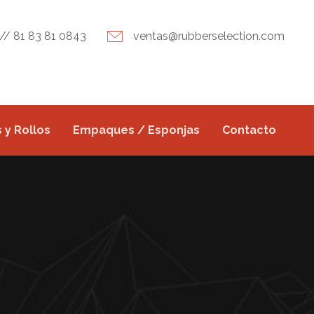
// 81 83 81 0843
ventas@rubberselection.com
 y Rollos
Empaques / Esponjas
Contacto