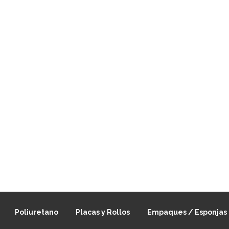
Poliuretano
Placas y Rollos
Empaques / Esponjas