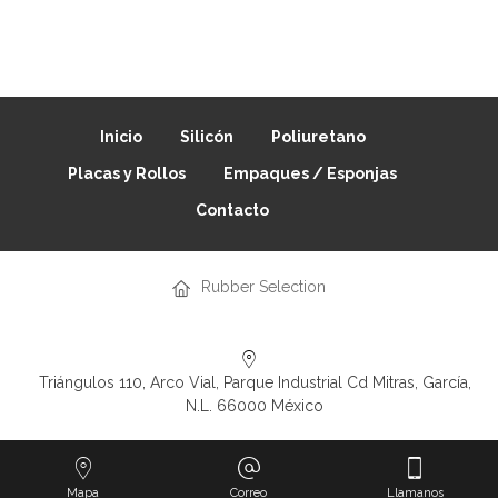
Inicio
Silicón
Poliuretano
Placas y Rollos
Empaques / Esponjas
Contacto
Rubber Selection
Triángulos 110, Arco Vial, Parque Industrial Cd Mitras, García,
N.L. 66000 México
Mapa
Correo
Llamanos